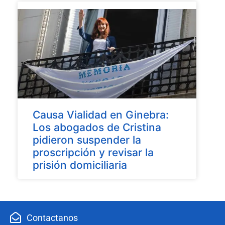
Causa Vialidad en Ginebra:
Los abogados de Cristina
pidieron suspender la
proscripción y revisar la
prisión domiciliaria
Contactanos