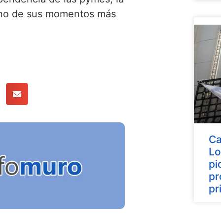
 uno de sus momentos más
Ca
Lo
pi
pr
pr