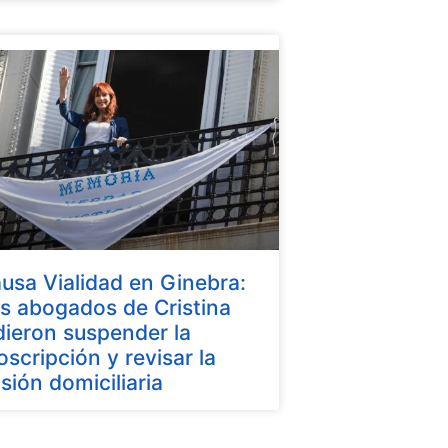
usa Vialidad en Ginebra:
s abogados de Cristina
dieron suspender la
oscripción y revisar la
isión domiciliaria