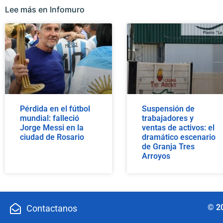
Lee más en Infomuro
Pérdida en el fútbol
Suspensión de
mundial: falleció
trabajadores y
Jorge Messi en la
ventas de activos: el
ciudad de Rosario
dramático escenario
de Granja Tres
Arroyos
© 2
Contactanos