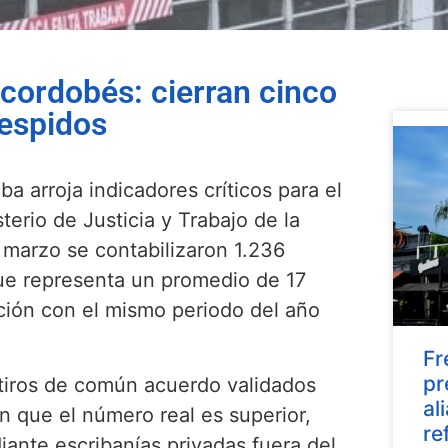
 cordobés: cierran cinco
despidos
 arroja indicadores críticos para el
erio de Justicia y Trabajo de la
 marzo se contabilizaron 1.236
que representa un promedio de 17
ación con el mismo periodo del año
Fr
pr
etiros de común acuerdo validados
al
n que el número real es superior,
re
nte escribanías privadas fuera del