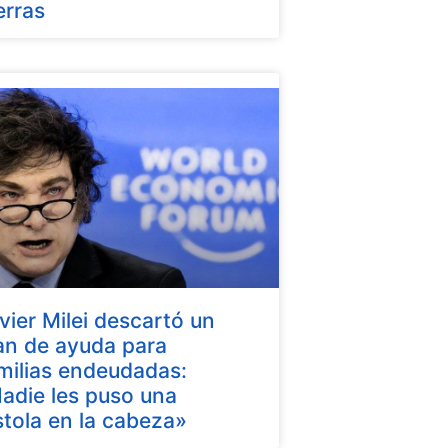
erras
vier Milei descartó un
an de ayuda para
milias endeudadas:
adie les puso una
stola en la cabeza»