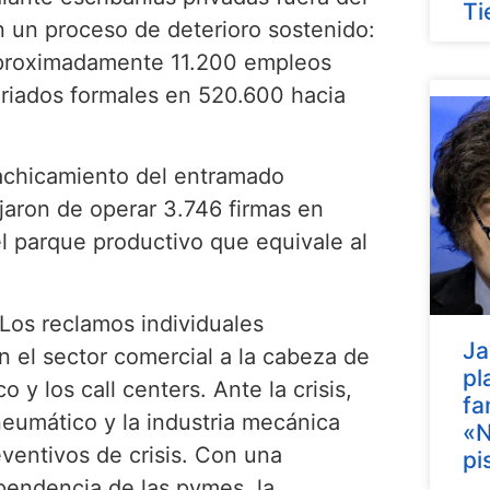
Ti
n un proceso de deterioro sostenido:
 aproximadamente 11.200 empleos
lariados formales en 520.600 hacia
 achicamiento del entramado
jaron de operar 3.746 firmas en
el parque productivo que equivale al
 Los reclamos individuales
Ja
 el sector comercial a la cabeza de
pl
 y los call centers. Ante la crisis,
fa
neumático y la industria mecánica
«N
ventivos de crisis. Con una
pi
pendencia de las pymes, la