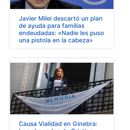
Javier Milei descartó un plan
de ayuda para familias
endeudadas: «Nadie les puso
una pistola en la cabeza»
Causa Vialidad en Ginebra: