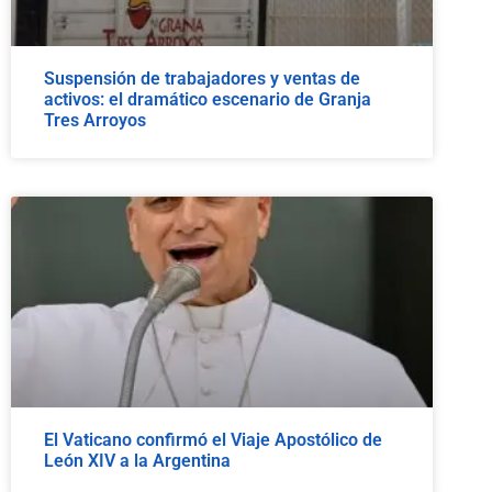
Suspensión de trabajadores y ventas de
activos: el dramático escenario de Granja
Tres Arroyos
El Vaticano confirmó el Viaje Apostólico de
León XIV a la Argentina