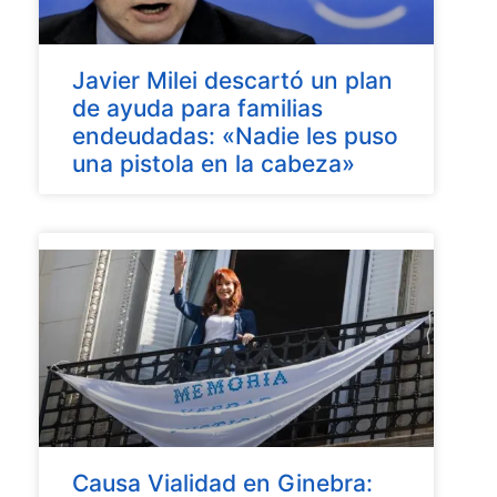
Javier Milei descartó un plan
de ayuda para familias
endeudadas: «Nadie les puso
una pistola en la cabeza»
Causa Vialidad en Ginebra: