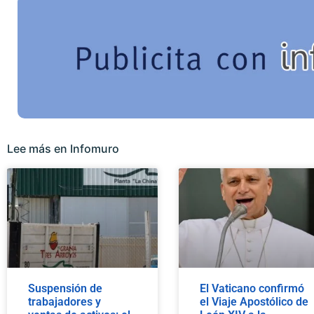
Lee más en Infomuro
Suspensión de
El Vaticano confirmó
trabajadores y
el Viaje Apostólico de