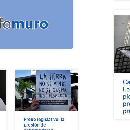
Ca
Lo
pi
pr
pr
Freno legislativo: la
presión de