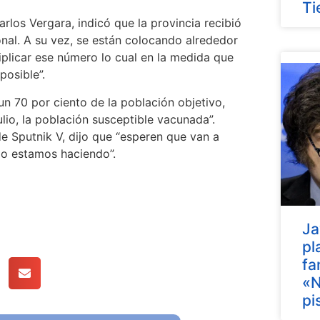
Ti
arlos Vergara, indicó que la provincia recibió
onal. A su vez, se están colocando alrededor
iplicar ese número lo cual en la medida que
posible”.
 un 70 por ciento de la población objetivo,
io, la población susceptible vacunada”.
e Sputnik V, dijo que “esperen que van a
 lo estamos haciendo”.
Ja
pl
fa
«N
pi