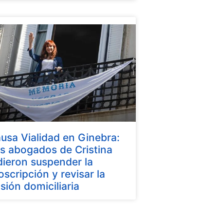
usa Vialidad en Ginebra:
s abogados de Cristina
dieron suspender la
oscripción y revisar la
isión domiciliaria