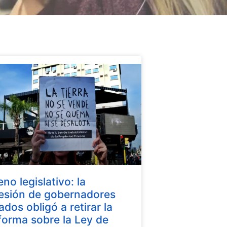
eno legislativo: la
esión de gobernadores
iados obligó a retirar la
forma sobre la Ley de