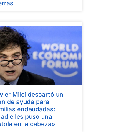
erras
vier Milei descartó un
an de ayuda para
milias endeudadas:
adie les puso una
stola en la cabeza»