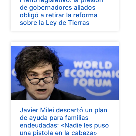
de gobernadores aliados
obligó a retirar la reforma
sobre la Ley de Tierras
Javier Milei descartó un plan
de ayuda para familias
endeudadas: «Nadie les puso
una pistola en la cabeza»