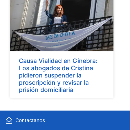
Causa Vialidad en Ginebra:
Los abogados de Cristina
pidieron suspender la
proscripción y revisar la
prisión domiciliaria
Contactanos