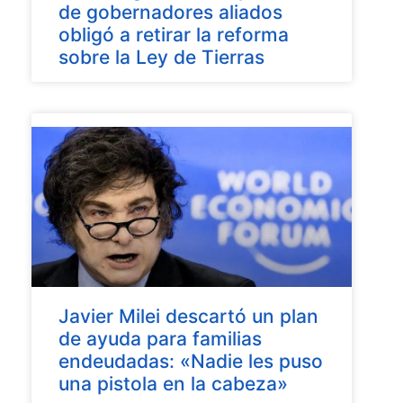
de gobernadores aliados
obligó a retirar la reforma
sobre la Ley de Tierras
Javier Milei descartó un plan
de ayuda para familias
endeudadas: «Nadie les puso
una pistola en la cabeza»