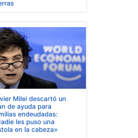
erras
vier Milei descartó un
an de ayuda para
milias endeudadas:
adie les puso una
stola en la cabeza»