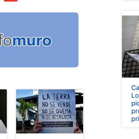
Ca
Lo
pi
pr
pr