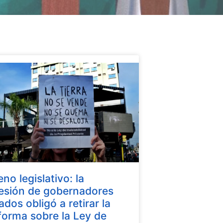
eno legislativo: la
esión de gobernadores
iados obligó a retirar la
forma sobre la Ley de