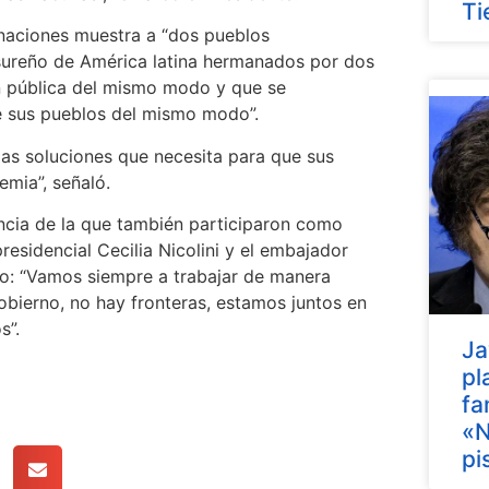
Ti
naciones muestra a “dos pueblos
sureño de América latina hermanados por dos
ón pública del mismo modo y que se
 sus pueblos del mismo modo”.
 las soluciones que necesita para que sus
mia”, señaló.
cia de la que también participaron como
presidencial Cecilia Nicolini y el embajador
o: “Vamos siempre a trabajar de manera
obierno, no hay fronteras, estamos juntos en
s”.
Ja
pl
fa
«N
pi