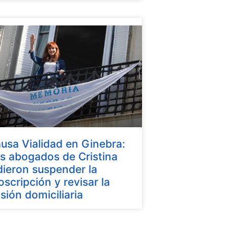
usa Vialidad en Ginebra:
s abogados de Cristina
dieron suspender la
oscripción y revisar la
isión domiciliaria