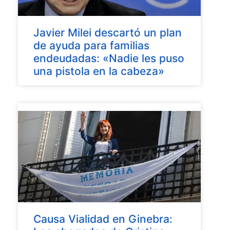
Javier Milei descartó un plan
de ayuda para familias
endeudadas: «Nadie les puso
una pistola en la cabeza»
Causa Vialidad en Ginebra: