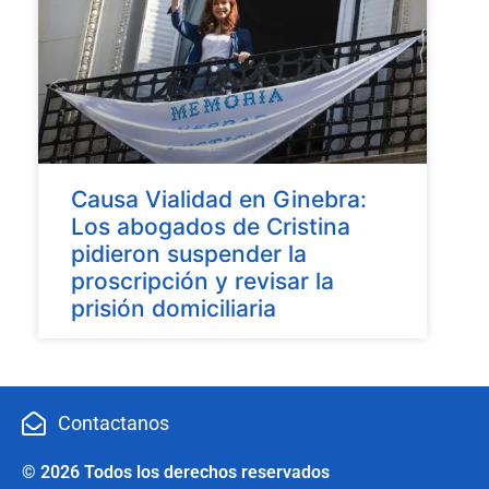
Causa Vialidad en Ginebra:
Los abogados de Cristina
pidieron suspender la
proscripción y revisar la
prisión domiciliaria
Contactanos
© 2026 Todos los derechos reservados