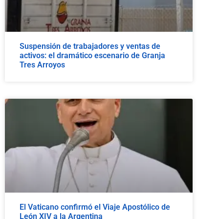
Suspensión de trabajadores y ventas de
activos: el dramático escenario de Granja
Tres Arroyos
El Vaticano confirmó el Viaje Apostólico de
León XIV a la Argentina