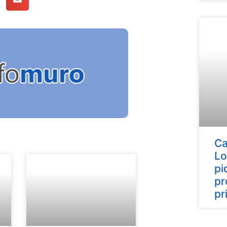
Ca
Lo
pi
pr
pr