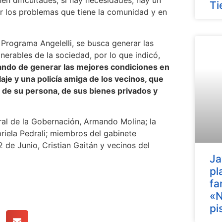
n dificultades, si hay necesidades, hay un
Ti
ver los problemas que tiene la comunidad y en
 Programa Angelelli, se busca generar las
nerables de la sociedad, por lo que indicó,
ando de generar las mejores condiciones en
aje y una policía amiga de los vecinos, que
d de su persona, de sus bienes privados y
al de la Gobernación, Armando Molina; la
briela Pedrali; miembros del gabinete
12 de Junio, Cristian Gaitán y vecinos del
Ja
pl
fa
«N
pi