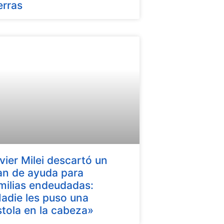
erras
vier Milei descartó un
an de ayuda para
milias endeudadas:
adie les puso una
stola en la cabeza»