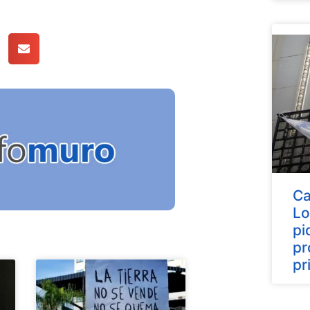
Ca
Lo
pi
pr
pr