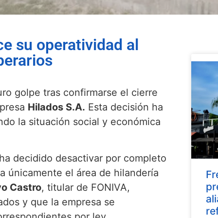
ce su operatividad al
perarios
uro golpe tras confirmarse el cierre
mpresa
Hilados S.A.
Esta decisión ha
ndo la situación social y económica
 ha decidido desactivar por completo
a únicamente el área de hilandería
Fr
pr
o Castro
, titular de FONIVA,
al
cados y que la empresa se
re
rrespondientes por ley.