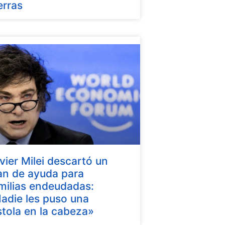
erras
vier Milei descartó un
an de ayuda para
milias endeudadas:
adie les puso una
stola en la cabeza»