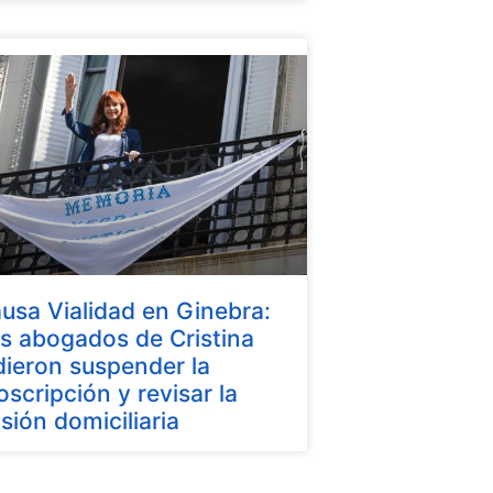
usa Vialidad en Ginebra:
s abogados de Cristina
dieron suspender la
oscripción y revisar la
isión domiciliaria