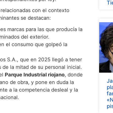
Ti
 relacionadas con el contexto
minantes se destacan:
es marcas para las que producía la
minados del exterior.
en el consumo que golpeó la
os S.A., que en 2025 llegó a tener
e la mitad de su personal inicial.
el
Parque Industrial riojano
, donde
Ja
 mano de obra, y pone en duda la
pl
ente a la competencia desleal y la
fa
nacional.
«N
pi