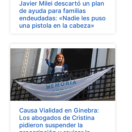
Javier Milei descartó un plan
de ayuda para familias
endeudadas: «Nadie les puso
una pistola en la cabeza»
Causa Vialidad en Ginebra:
Los abogados de Cristina
pidieron suspender la