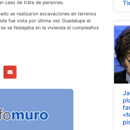
un caso de trata de personas.
Ti
bado se realizaron excavaciones en terrenos
eda fue vista por última vez Guadalupe el
as se festejaba en la vivienda el cumpleaños
Ja
pl
fa
«N
pi