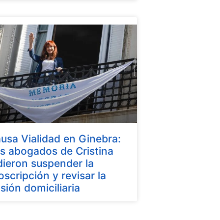
usa Vialidad en Ginebra:
s abogados de Cristina
dieron suspender la
oscripción y revisar la
isión domiciliaria