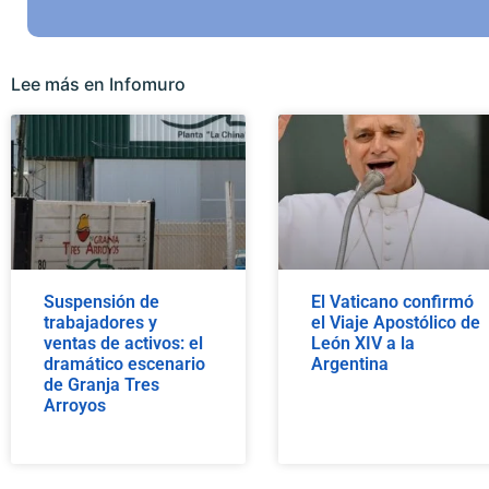
Lee más en Infomuro
Suspensión de
El Vaticano confirmó
trabajadores y
el Viaje Apostólico de
ventas de activos: el
León XIV a la
dramático escenario
Argentina
de Granja Tres
Arroyos