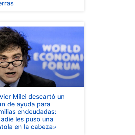
erras
vier Milei descartó un
an de ayuda para
milias endeudadas:
adie les puso una
stola en la cabeza»