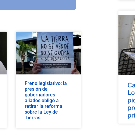
Freno legislativo: la
Ca
presión de
Lo
gobernadores
pi
aliados obligó a
retirar la reforma
pr
sobre la Ley de
pr
Tierras