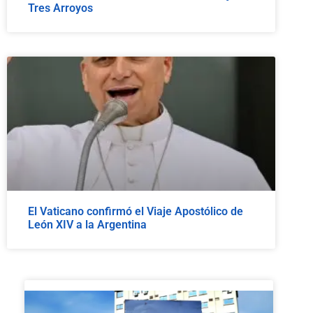
Tres Arroyos
El Vaticano confirmó el Viaje Apostólico de
León XIV a la Argentina