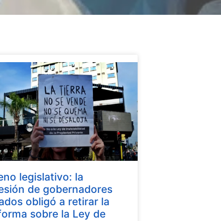
eno legislativo: la
esión de gobernadores
iados obligó a retirar la
forma sobre la Ley de