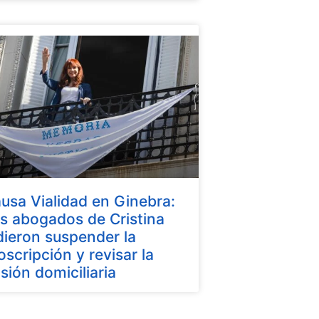
usa Vialidad en Ginebra:
s abogados de Cristina
dieron suspender la
oscripción y revisar la
isión domiciliaria