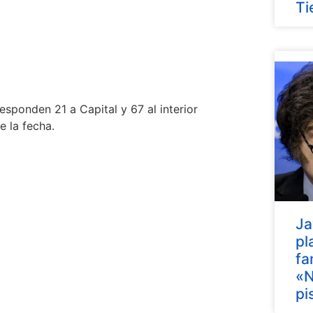
Ti
esponden 21 a Capital y 67 al interior
e la fecha.
Ja
pl
fa
«N
pi