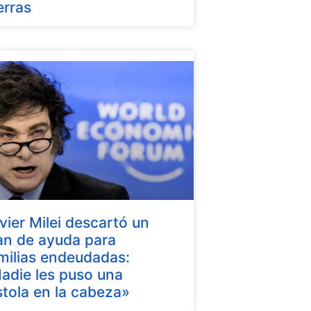
erras
vier Milei descartó un
an de ayuda para
milias endeudadas:
adie les puso una
stola en la cabeza»