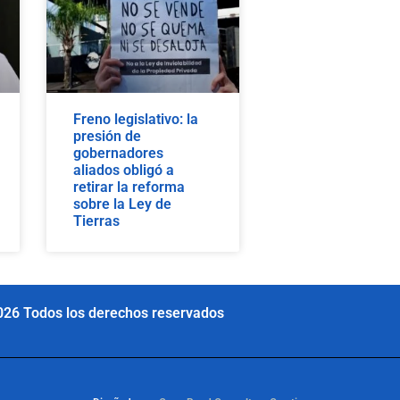
Freno legislativo: la
presión de
gobernadores
aliados obligó a
retirar la reforma
sobre la Ley de
Tierras
026 Todos los derechos reservados