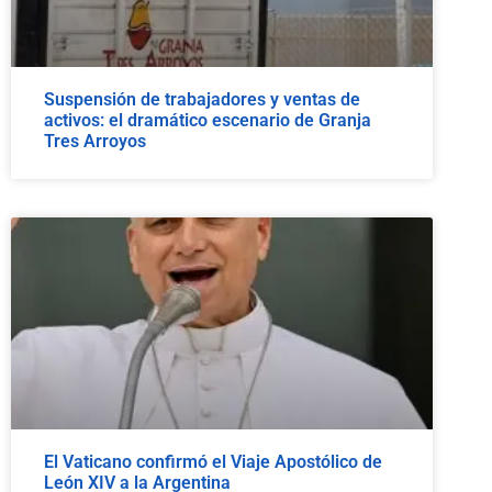
Suspensión de trabajadores y ventas de
activos: el dramático escenario de Granja
Tres Arroyos
El Vaticano confirmó el Viaje Apostólico de
León XIV a la Argentina