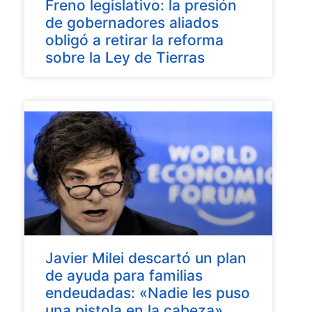
Freno legislativo: la presión
de gobernadores aliados
obligó a retirar la reforma
sobre la Ley de Tierras
Javier Milei descartó un plan
de ayuda para familias
endeudadas: «Nadie les puso
una pistola en la cabeza»