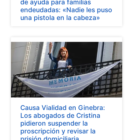
de ayuda para familias
endeudadas: «Nadie les puso
una pistola en la cabeza»
Causa Vialidad en Ginebra:
Los abogados de Cristina
pidieron suspender la
proscripción y revisar la
prisión domiciliaria