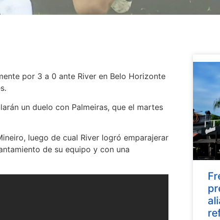
mente por 3 a 0 ante River en Belo Horizonte
s.
blarán un duelo con Palmeiras, que el martes
Mineiro, luego de cual River logró emparajerar
lantamiento de su equipo y con una
Fr
pr
al
re