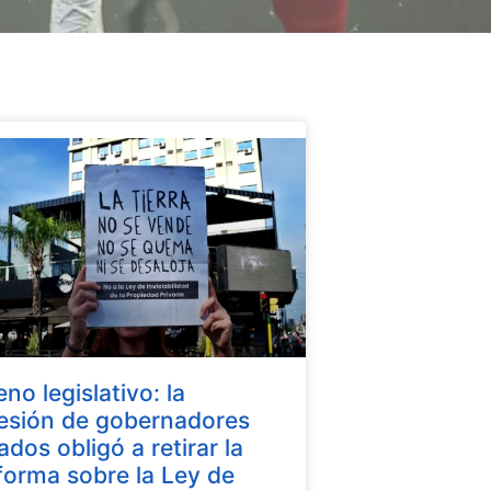
eno legislativo: la
esión de gobernadores
iados obligó a retirar la
forma sobre la Ley de