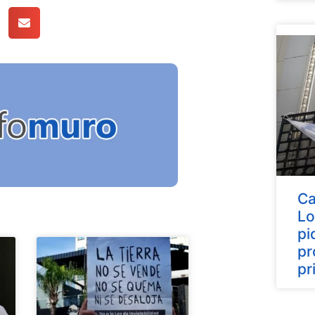
Ca
Lo
pi
pr
pr