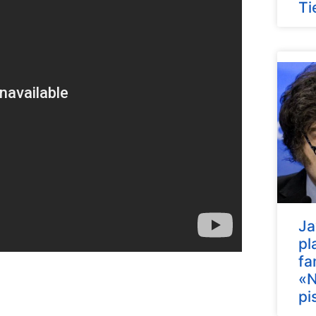
Ti
Ja
pl
fa
«N
pi