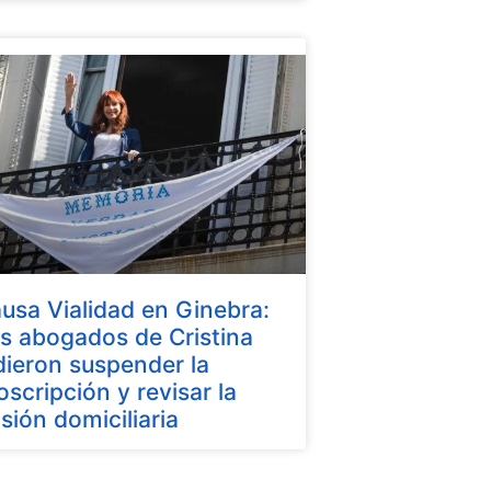
usa Vialidad en Ginebra:
s abogados de Cristina
dieron suspender la
oscripción y revisar la
isión domiciliaria