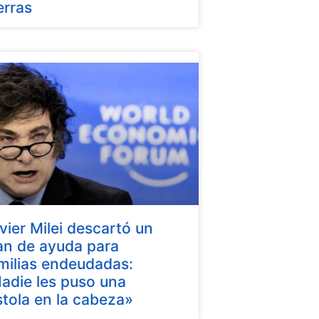
erras
vier Milei descartó un
an de ayuda para
milias endeudadas:
adie les puso una
stola en la cabeza»