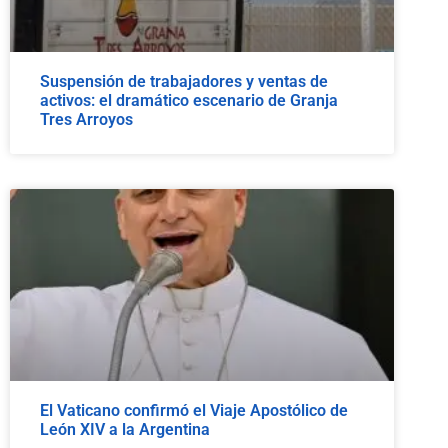
Suspensión de trabajadores y ventas de
activos: el dramático escenario de Granja
Tres Arroyos
El Vaticano confirmó el Viaje Apostólico de
León XIV a la Argentina