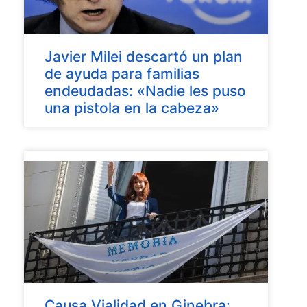
Javier Milei descartó un plan
de ayuda para familias
endeudadas: «Nadie les puso
una pistola en la cabeza»
Causa Vialidad en Ginebra: