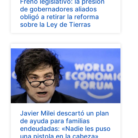
Freno legislativo: la presión
de gobernadores aliados
obligó a retirar la reforma
sobre la Ley de Tierras
Javier Milei descartó un plan
de ayuda para familias
endeudadas: «Nadie les puso
una pistola en la cabeza»