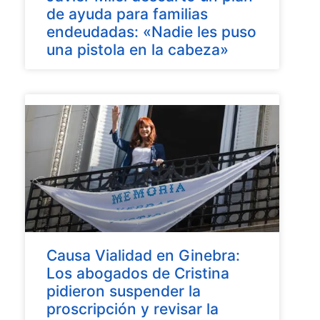
de ayuda para familias
endeudadas: «Nadie les puso
una pistola en la cabeza»
Causa Vialidad en Ginebra:
Los abogados de Cristina
pidieron suspender la
proscripción y revisar la