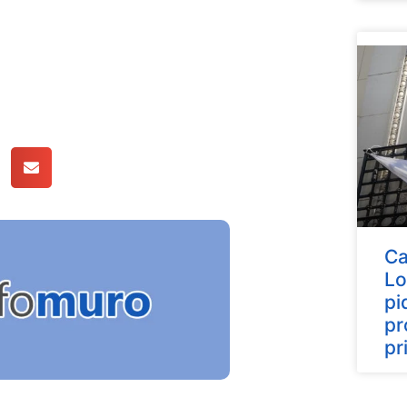
Ca
Lo
pi
pr
pr