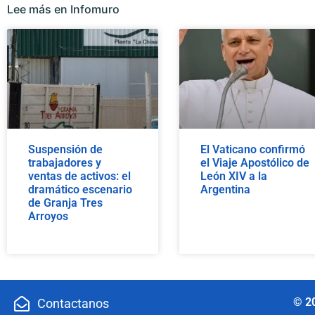
Lee más en Infomuro
Suspensión de
El Vaticano confirmó
trabajadores y
el Viaje Apostólico de
ventas de activos: el
León XIV a la
dramático escenario
Argentina
de Granja Tres
Arroyos
© 2
Contactanos