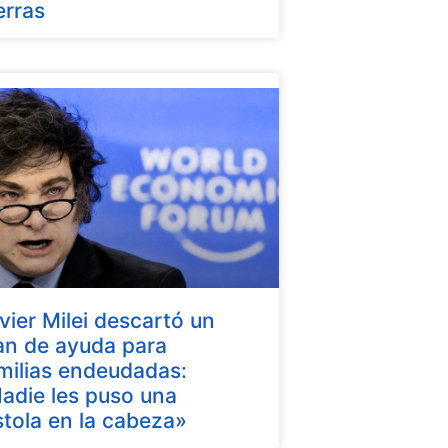
erras
vier Milei descartó un
an de ayuda para
milias endeudadas:
adie les puso una
stola en la cabeza»