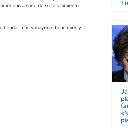
Ti
rimer aniversario de su fallecimiento.
de brindar más y mayores beneficios y
Ja
pl
fa
«N
pi