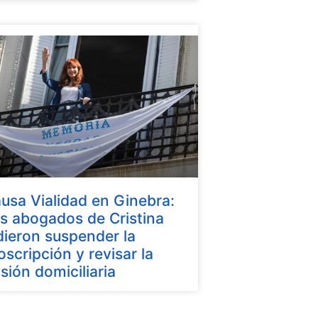
usa Vialidad en Ginebra:
s abogados de Cristina
dieron suspender la
oscripción y revisar la
isión domiciliaria