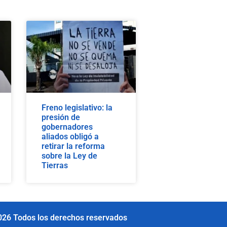
Freno legislativo: la
presión de
gobernadores
aliados obligó a
retirar la reforma
sobre la Ley de
Tierras
026 Todos los derechos reservados