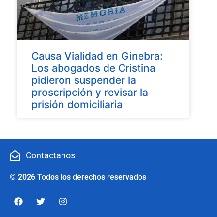
Causa Vialidad en Ginebra:
Los abogados de Cristina
pidieron suspender la
proscripción y revisar la
prisión domiciliaria
Contactanos
© 2026 Todos los derechos reservados