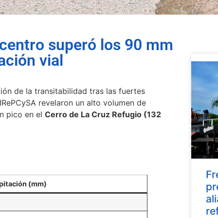
l centro superó los 90 mm
ación vial
ón de la transitabilidad tras las fuertes
e IRePCySA revelaron un alto volumen de
n pico en el
Cerro de La Cruz Refugio (132
Fr
pitación (mm)
pr
al
re