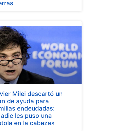
erras
vier Milei descartó un
an de ayuda para
milias endeudadas:
adie les puso una
stola en la cabeza»