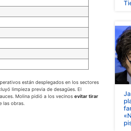
Ti
perativos están desplegados en los sectores
luyó limpieza previa de desagües. El
Ja
auces. Molina pidió a los vecinos
evitar tirar
pl
e las obras.
fa
«N
pi