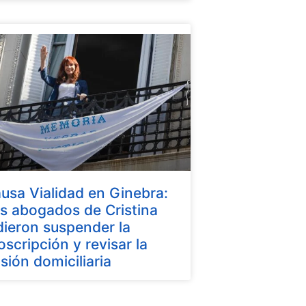
usa Vialidad en Ginebra:
s abogados de Cristina
dieron suspender la
oscripción y revisar la
isión domiciliaria