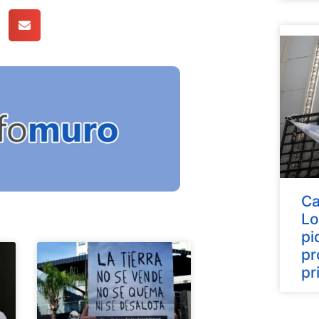
Ca
Lo
pi
pr
pr