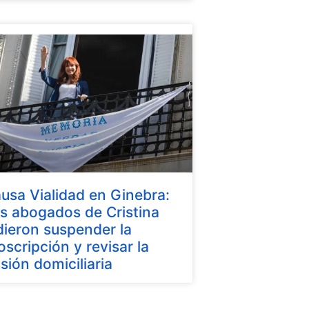
usa Vialidad en Ginebra:
s abogados de Cristina
dieron suspender la
oscripción y revisar la
isión domiciliaria