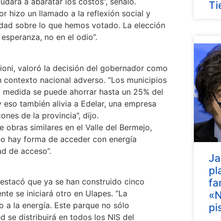
udará a abaratar los costos”, señaló.
Ti
or hizo un llamado a la reflexión social y
edad sobre lo que hemos votado. La elección
esperanza, no en el odio”.
lioni, valoró la decisión del gobernador como
 contexto nacional adverso. “Los municipios
ta medida se puede ahorrar hasta un 25% del
 eso también alivia a Edelar, una empresa
ones de la provincia”, dijo.
obras similares en el Valle del Bermejo,
e no hay forma de acceder con energía
ad de acceso”.
Ja
pl
 destacó que ya se han construido cinco
fa
te se iniciará otro en Ulapes. “La
«N
 a la energía. Este parque no sólo
pi
d se distribuirá en todos los NIS del