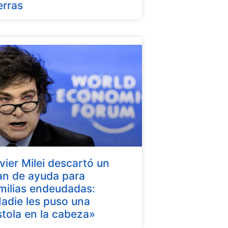
erras
vier Milei descartó un
an de ayuda para
milias endeudadas:
adie les puso una
stola en la cabeza»