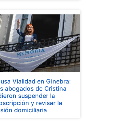
usa Vialidad en Ginebra:
s abogados de Cristina
dieron suspender la
oscripción y revisar la
isión domiciliaria