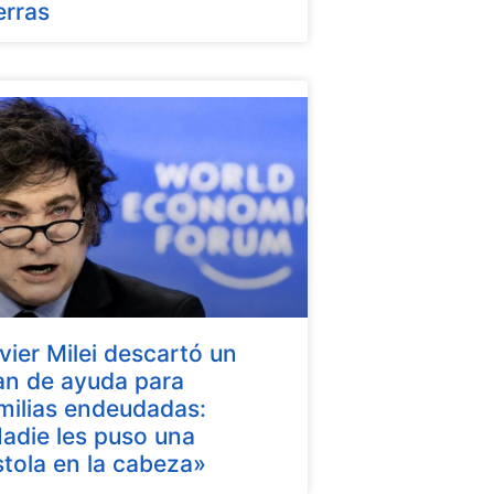
erras
vier Milei descartó un
an de ayuda para
milias endeudadas:
adie les puso una
stola en la cabeza»