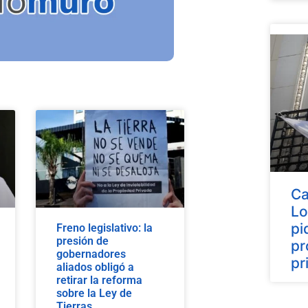
Ca
Lo
pi
Freno legislativo: la
presión de
pr
gobernadores
pr
aliados obligó a
retirar la reforma
sobre la Ley de
Tierras