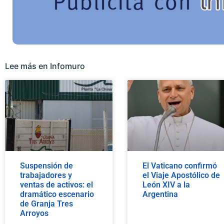
Lee más en Infomuro
Suspensión de
El Vaticano confirmó
trabajadores y
el Viaje Apostólico de
ventas de activos: el
León XIV a la
dramático escenario
Argentina
de Granja Tres
Arroyos