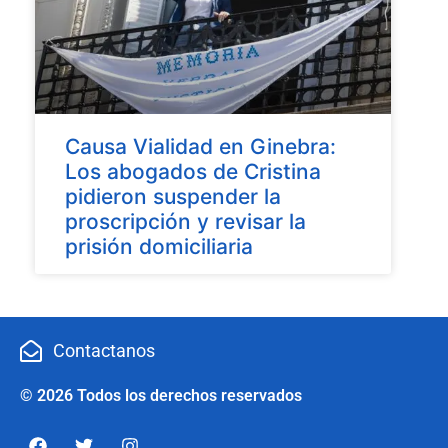
Causa Vialidad en Ginebra:
Los abogados de Cristina
pidieron suspender la
proscripción y revisar la
prisión domiciliaria
Contactanos
© 2026 Todos los derechos reservados