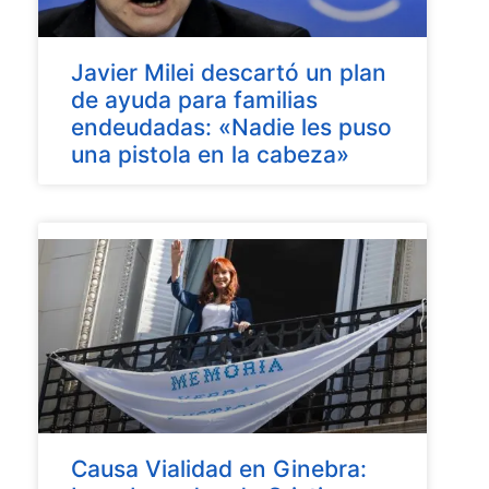
Javier Milei descartó un plan
de ayuda para familias
endeudadas: «Nadie les puso
una pistola en la cabeza»
Causa Vialidad en Ginebra: