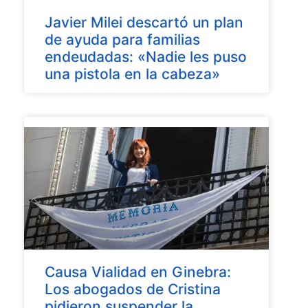
Javier Milei descartó un plan
de ayuda para familias
endeudadas: «Nadie les puso
una pistola en la cabeza»
Causa Vialidad en Ginebra:
Los abogados de Cristina
pidieron suspender la