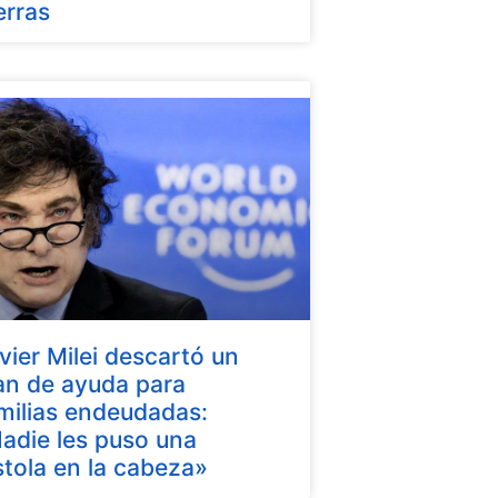
erras
vier Milei descartó un
an de ayuda para
milias endeudadas:
adie les puso una
stola en la cabeza»