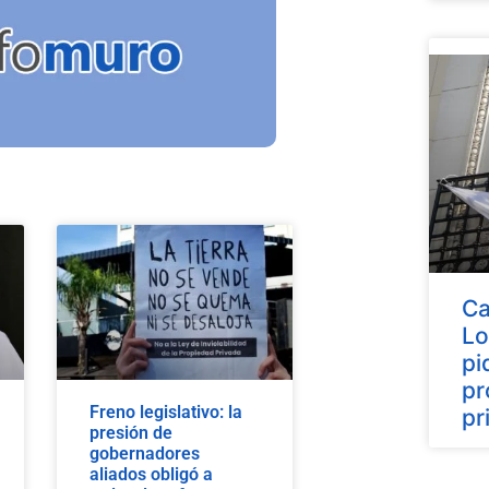
Ca
Lo
pi
pr
Freno legislativo: la
pr
presión de
gobernadores
aliados obligó a