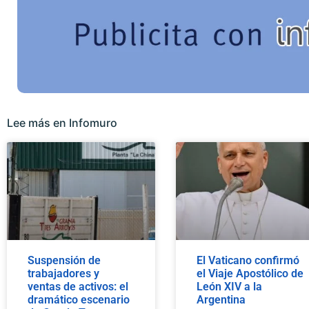
Lee más en Infomuro
Suspensión de
El Vaticano confirmó
trabajadores y
el Viaje Apostólico de
ventas de activos: el
León XIV a la
dramático escenario
Argentina