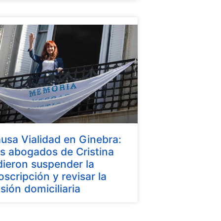
usa Vialidad en Ginebra:
s abogados de Cristina
dieron suspender la
oscripción y revisar la
isión domiciliaria