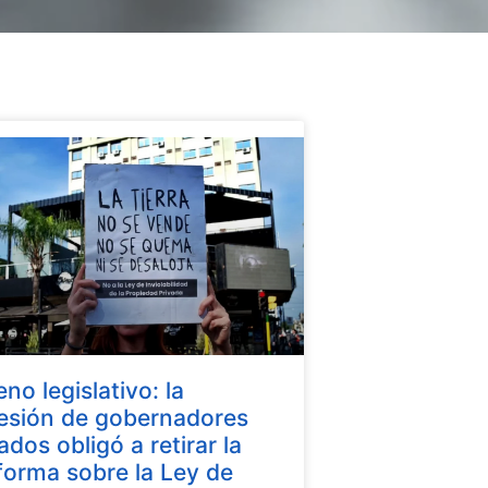
eno legislativo: la
esión de gobernadores
iados obligó a retirar la
forma sobre la Ley de