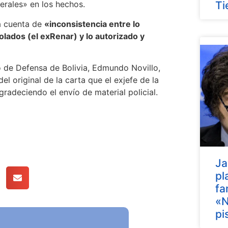
erales» en los hechos.
Ti
a cuenta de
«inconsistencia entre lo
olados (el exRenar) y lo autorizado y
o de Defensa de Bolivia, Edmundo Novillo,
l original de la carta que el exjefe de la
radeciendo el envío de material policial.
Ja
pl
fa
«N
pi