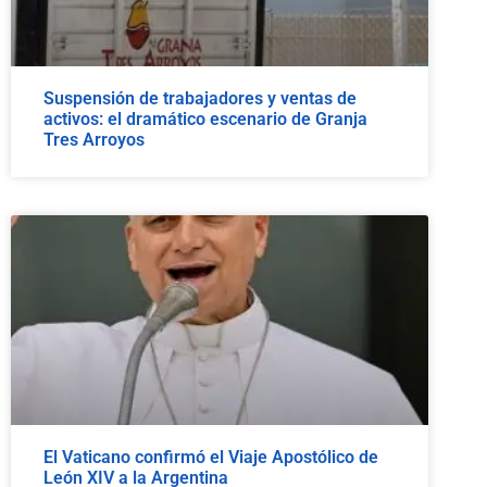
Suspensión de trabajadores y ventas de
activos: el dramático escenario de Granja
Tres Arroyos
El Vaticano confirmó el Viaje Apostólico de
León XIV a la Argentina