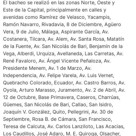
El bacheo se realizó en las zonas Norte, Oeste y
Este de la Capital, principalmente en calles y
avenidas como Ramírez de Velasco, Yacampis,
Ramón Navarro, Rivadavia, 8 de Diciembre, Agüero
Vera, 9 de Julio, Málaga, Aspirante García, Av.
Costanera, Tilcara, Av. Alem, Av. Santa Rosa, Matatín
de la Fuente, Av. San Nicolás de Bari, Benjamín de la
Vega, Alberdi, Urquiza, Avellaneda, Las Carretas, Av.
René Favaloro, Av. Ángel Vicente Peñaloza, Av.
Presidente Menem, Av. 1 de Marzo, Av.
Independencia, Av. Felipe Varela, Av. Luis Vernet,
Quebracho Colorado, Ecuador, Av. Castro Barros, Av.
Oyola, Arturo Marasso, Juramento, Av. 2 de Abril, Av.
12 de Octubre, Base Primavera, Caseros, Charrúas,
Güemes, San Nicolás de Bari, Callao, San Isidro,
Joaquín V. González, Quito, Pellegrini, Av. 30 de
Septiembre, Rosa B. de Cámara, San Francisco,
Teresa de Calcuta, Av. Carlos Lanziloto, Las Acacias,
Los Caudillos, José Adaro, M. E. Quiroga, Olsacher,