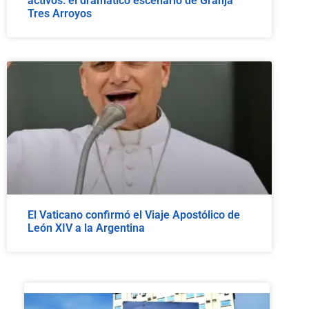
activos: el dramático escenario de Granja
Tres Arroyos
El Vaticano confirmó el Viaje Apostólico de
León XIV a la Argentina