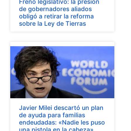
Freno legislativo: la presión
de gobernadores aliados
obligó a retirar la reforma
sobre la Ley de Tierras
Javier Milei descartó un plan
de ayuda para familias
endeudadas: «Nadie les puso
una pistola en la cabeza»