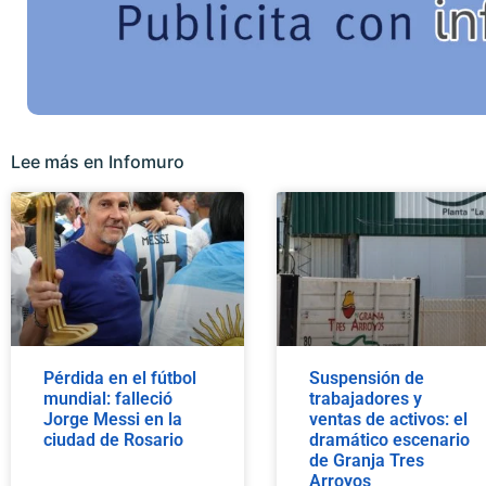
Lee más en Infomuro
Pérdida en el fútbol
Suspensión de
mundial: falleció
trabajadores y
Jorge Messi en la
ventas de activos: el
ciudad de Rosario
dramático escenario
de Granja Tres
Arroyos