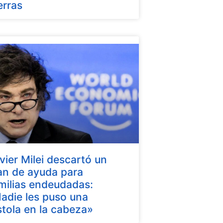
erras
vier Milei descartó un
an de ayuda para
milias endeudadas:
adie les puso una
stola en la cabeza»