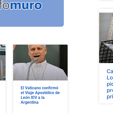
Ca
Lo
pi
El Vaticano confirmó
pr
el Viaje Apostólico de
pr
León XIV a la
Argentina