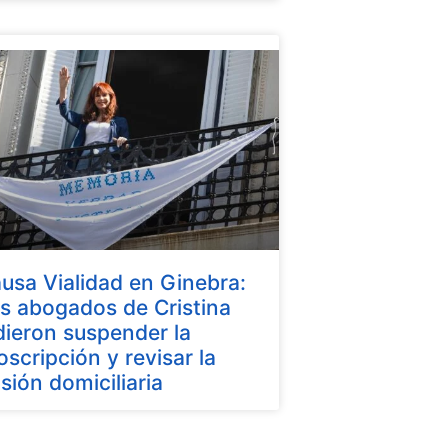
usa Vialidad en Ginebra:
s abogados de Cristina
dieron suspender la
oscripción y revisar la
isión domiciliaria