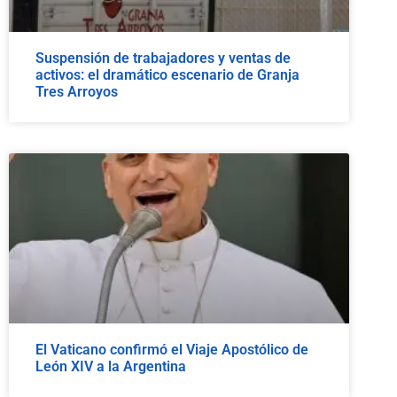
Suspensión de trabajadores y ventas de
activos: el dramático escenario de Granja
Tres Arroyos
El Vaticano confirmó el Viaje Apostólico de
León XIV a la Argentina