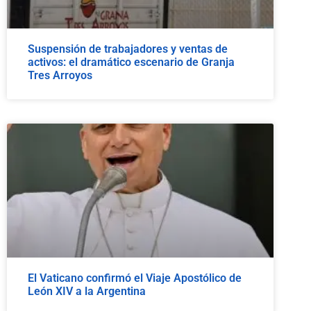
Suspensión de trabajadores y ventas de
activos: el dramático escenario de Granja
Tres Arroyos
El Vaticano confirmó el Viaje Apostólico de
León XIV a la Argentina