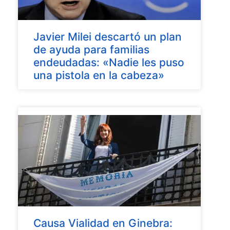
Javier Milei descartó un plan
de ayuda para familias
endeudadas: «Nadie les puso
una pistola en la cabeza»
Causa Vialidad en Ginebra: