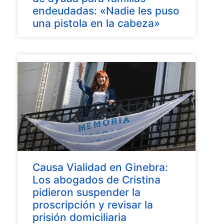
endeudadas: «Nadie les puso
una pistola en la cabeza»
Causa Vialidad en Ginebra:
Los abogados de Cristina
pidieron suspender la
proscripción y revisar la
prisión domiciliaria