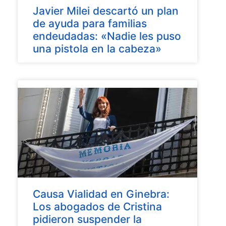
Javier Milei descartó un plan
de ayuda para familias
endeudadas: «Nadie les puso
una pistola en la cabeza»
Causa Vialidad en Ginebra:
Los abogados de Cristina
pidieron suspender la