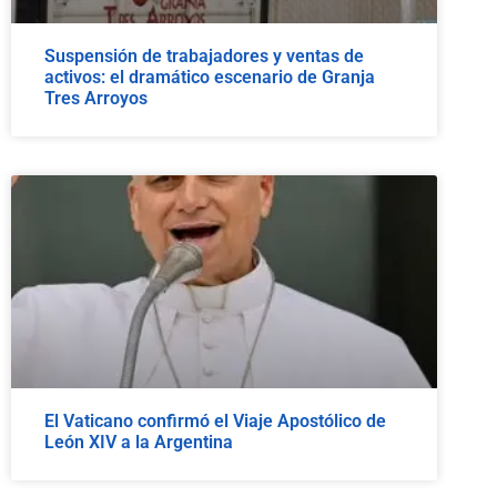
Suspensión de trabajadores y ventas de
activos: el dramático escenario de Granja
Tres Arroyos
El Vaticano confirmó el Viaje Apostólico de
León XIV a la Argentina