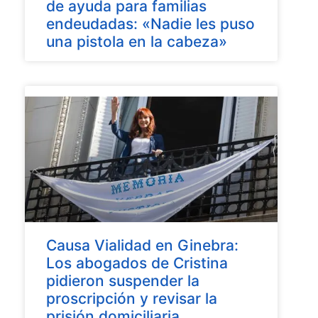
de ayuda para familias
endeudadas: «Nadie les puso
una pistola en la cabeza»
Causa Vialidad en Ginebra:
Los abogados de Cristina
pidieron suspender la
proscripción y revisar la
prisión domiciliaria