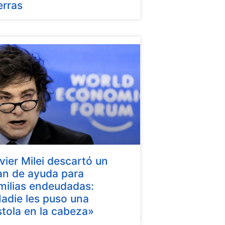
erras
vier Milei descartó un
an de ayuda para
milias endeudadas:
adie les puso una
stola en la cabeza»