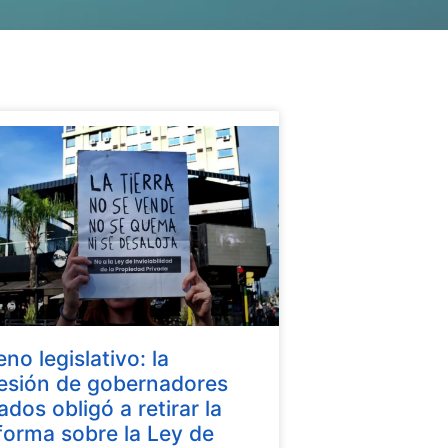
eno legislativo: la
esión de gobernadores
iados obligó a retirar la
forma sobre la Ley de