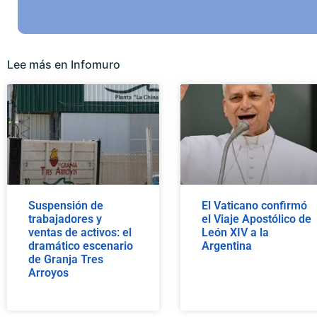
Lee más en Infomuro
Suspensión de
El Vaticano confirmó
trabajadores y
el Viaje Apostólico de
ventas de activos: el
León XIV a la
dramático escenario
Argentina
de Granja Tres
Arroyos