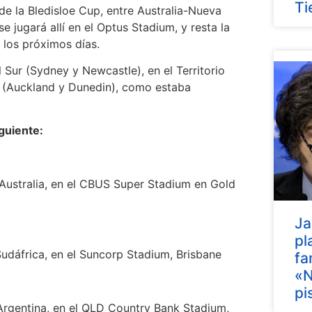
Ti
 de la Bledisloe Cup, entre Australia-Nueva
e jugará allí en el Optus Stadium, y resta la
 los próximos días.
 Sur (Sydney y Newcastle), en el Territorio
a (Auckland y Dunedin), como estaba
guiente:
Australia, en el CBUS Super Stadium en Gold
Ja
pl
udáfrica, en el Suncorp Stadium, Brisbane
fa
«N
pi
Argentina, en el QLD Country Bank Stadium,