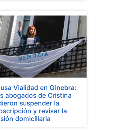
usa Vialidad en Ginebra:
s abogados de Cristina
dieron suspender la
oscripción y revisar la
isión domiciliaria