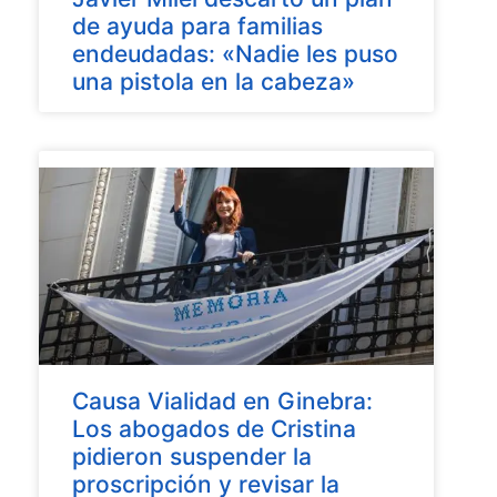
de ayuda para familias
endeudadas: «Nadie les puso
una pistola en la cabeza»
Causa Vialidad en Ginebra:
Los abogados de Cristina
pidieron suspender la
proscripción y revisar la