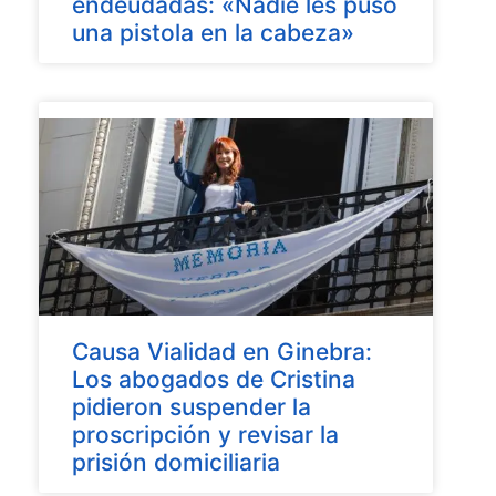
endeudadas: «Nadie les puso
una pistola en la cabeza»
Causa Vialidad en Ginebra:
Los abogados de Cristina
pidieron suspender la
proscripción y revisar la
prisión domiciliaria