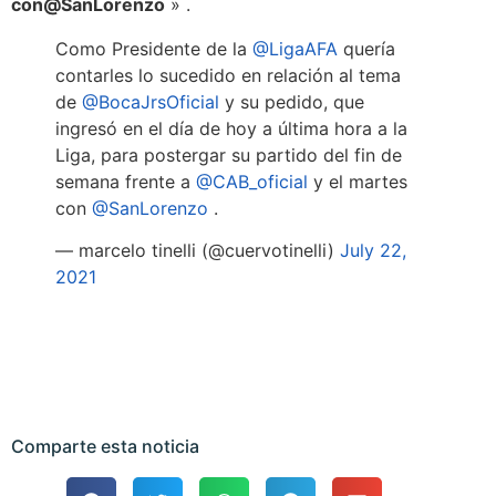
con
@SanLorenzo
» .
Como Presidente de la
@LigaAFA
quería
contarles lo sucedido en relación al tema
de
@BocaJrsOficial
y su pedido, que
ingresó en el día de hoy a última hora a la
Liga, para postergar su partido del fin de
semana frente a
@CAB_oficial
y el martes
con
@SanLorenzo
.
— marcelo tinelli (@cuervotinelli)
July 22,
2021
Comparte esta noticia