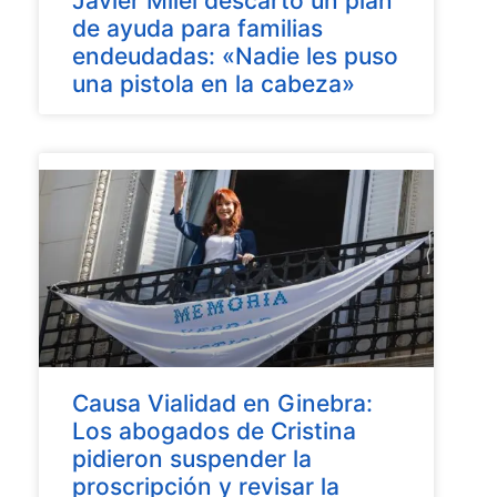
Javier Milei descartó un plan
de ayuda para familias
endeudadas: «Nadie les puso
una pistola en la cabeza»
Causa Vialidad en Ginebra:
Los abogados de Cristina
pidieron suspender la
proscripción y revisar la