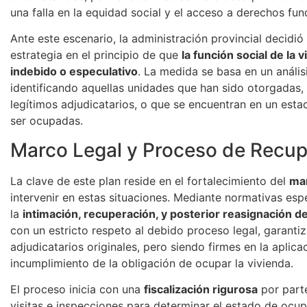
una falla en la equidad social y el acceso a derechos fu
Ante este escenario, la administración provincial decidió
estrategia en el principio de que
la función social de la
indebido o especulativo
. La medida se basa en un anális
identificando aquellas unidades que han sido otorgadas,
legítimos adjudicatarios, o que se encuentran en un est
ser ocupadas.
Marco Legal y Proceso de Recup
La clave de este plan reside en el fortalecimiento del
mar
intervenir en estas situaciones. Mediante normativas esp
la
intimación, recuperación, y posterior reasignación d
con un estricto respeto al debido proceso legal, garanti
adjudicatarios originales, pero siendo firmes en la aplica
incumplimiento de la obligación de ocupar la vivienda.
El proceso inicia con una
fiscalización rigurosa
por parte
visitas e inspecciones para determinar el estado de ocupa