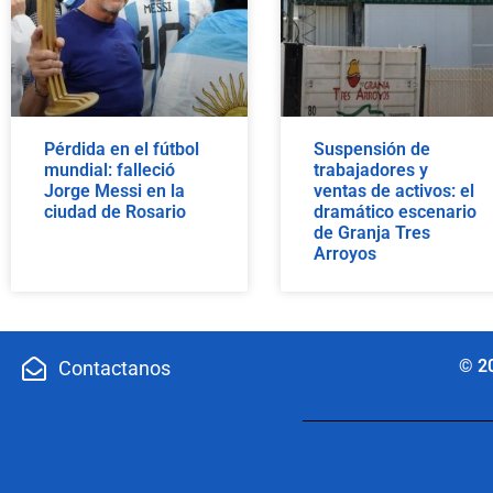
Pérdida en el fútbol
Suspensión de
mundial: falleció
trabajadores y
Jorge Messi en la
ventas de activos: el
ciudad de Rosario
dramático escenario
de Granja Tres
Arroyos
© 2
Contactanos