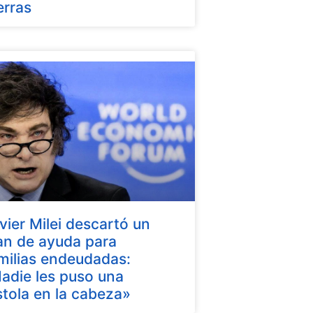
erras
vier Milei descartó un
an de ayuda para
milias endeudadas:
adie les puso una
stola en la cabeza»