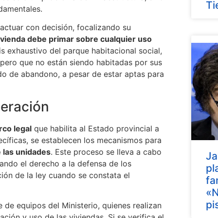
Ti
ndamentales.
 actuar con decisión, focalizando su
 vivienda debe primar sobre cualquier uso
is exhaustivo del parque habitacional social,
 pero que no están siendo habitadas por sus
ado de abandono, a pesar de estar aptas para
eración
co legal
que habilita al Estado provincial a
ecíficas, se establecen los mecanismos para
e las unidades
. Este proceso se lleva a cabo
Ja
zando el derecho a la defensa de los
pl
ción de la ley cuando se constata el
fa
«N
pi
 de equipos del Ministerio, quienes realizan
ción y uso de las viviendas. Si se verifica el