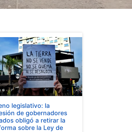
eno legislativo: la
esión de gobernadores
iados obligó a retirar la
forma sobre la Ley de