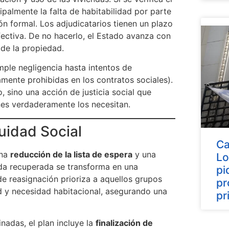
ipalmente la falta de habitabilidad por parte
ión formal. Los adjudicatarios tienen un plazo
fectiva. De no hacerlo, el Estado avanza con
 de la propiedad.
mple negligencia hasta intentos de
amente prohibidas en los contratos sociales).
, sino una acción de justicia social que
nes verdaderamente los necesitan.
quidad Social
Ca
una
reducción de la lista de espera
y una
Lo
nda recuperada se transforma en una
pi
de reasignación prioriza a aquellos grupos
pr
ad y necesidad habitacional, asegurando una
pr
adas, el plan incluye la
finalización de