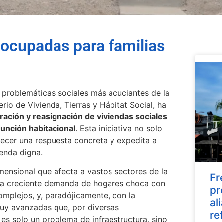
socupadas para familias
s problemáticas sociales más acuciantes de la
erio de Vivienda, Tierras y Hábitat Social, ha
ración y reasignación de viviendas sociales
unción habitacional
. Esta iniciativa no solo
recer una respuesta concreta y expedita a
ienda digna.
imensional que afecta a vastos sectores de la
Fr
 la creciente demanda de hogares choca con
pr
omplejos, y, paradójicamente, con la
al
muy avanzadas que, por diversas
re
 es solo un problema de infraestructura, sino