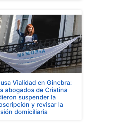
usa Vialidad en Ginebra:
s abogados de Cristina
dieron suspender la
oscripción y revisar la
isión domiciliaria