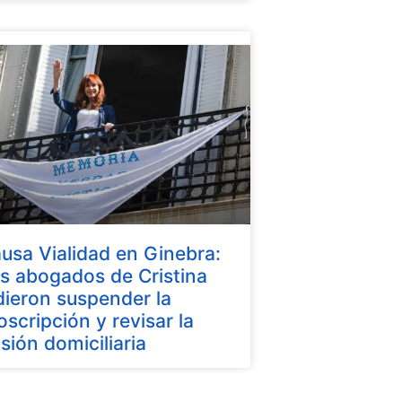
usa Vialidad en Ginebra:
s abogados de Cristina
dieron suspender la
oscripción y revisar la
isión domiciliaria