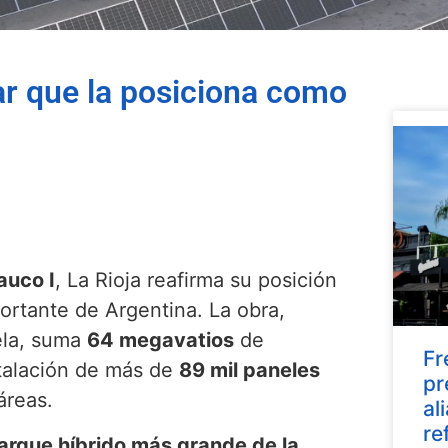
lar que la posiciona como
auco I
, La Rioja reafirma su posición
rtante de Argentina. La obra,
ela, suma
64 megavatios
de
Fr
stalación de más de
89 mil paneles
pr
áreas.
al
re
arque híbrido más grande de la