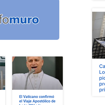
Ca
Lo
pi
pr
pr
El Vaticano confirmó
el Viaje Apostólico de