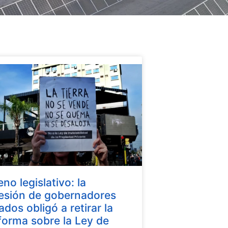
eno legislativo: la
esión de gobernadores
iados obligó a retirar la
forma sobre la Ley de