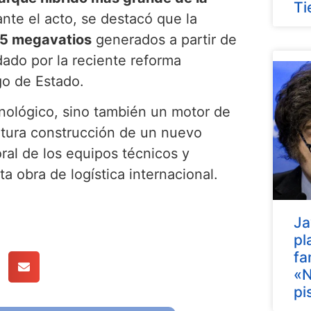
Ti
ante el acto, se destacó que la
5 megavatios
generados a partir de
dado por la reciente reforma
go de Estado.
nológico, sino también un motor de
futura construcción de un nuevo
oral de los equipos técnicos y
ta obra de logística internacional.
Ja
pl
fa
«N
pi