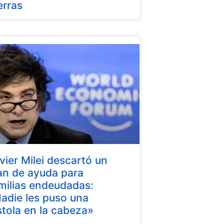
erras
vier Milei descartó un
an de ayuda para
milias endeudadas:
adie les puso una
stola en la cabeza»