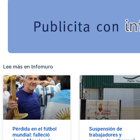
Lee más en Infomuro
Pérdida en el fútbol
Suspensión de
mundial: falleció
trabajadores y